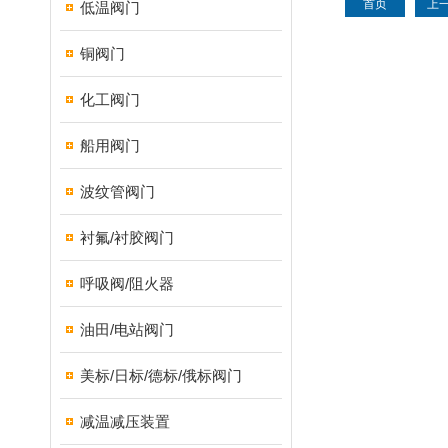
首页
上
低温阀门
铜阀门
化工阀门
船用阀门
波纹管阀门
衬氟/衬胶阀门
呼吸阀/阻火器
油田/电站阀门
美标/日标/德标/俄标阀门
减温减压装置