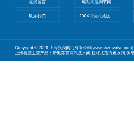
在线留言
电动高温调节阀
联系我们
200X可调式减压阀（减压稳
Copyright © 2026 上海祝茂阀门有限公司(www.shzmvalve.co
上海祝茂主营产品：斯派莎克蒸汽疏水阀,杠杆式蒸汽疏水阀,倒