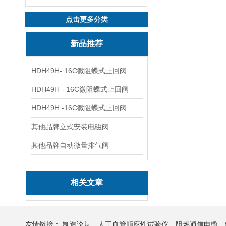
点击更多分类
新品推荐
HDH49H- 16C微阻蝶式止回阀
HDH49H - 16C微阻蝶式止回阀
HDH49H -16C微阻蝶式止回阀
其他品牌立式安装电磁阀
其他品牌自动微量排气阀
相关文章
友情链接：
制造论坛
人工血管顺应性试验仪
阻燃通信电缆