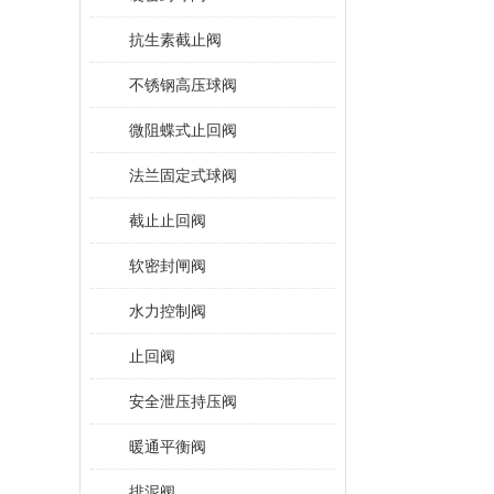
抗生素截止阀
不锈钢高压球阀
微阻蝶式止回阀
法兰固定式球阀
截止止回阀
软密封闸阀
水力控制阀
止回阀
安全泄压持压阀
暖通平衡阀
排泥阀