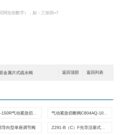
写阿拉伯数字），如：三加四=7
调双金属片式疏水阀
返回顶部
返回列表
C804ASQ-150R气动紧急切断阀
气动紧急切断阀C804AQ-100R
顶部导向型单座调节阀
Z291-B（C）F先导活塞式电磁阀