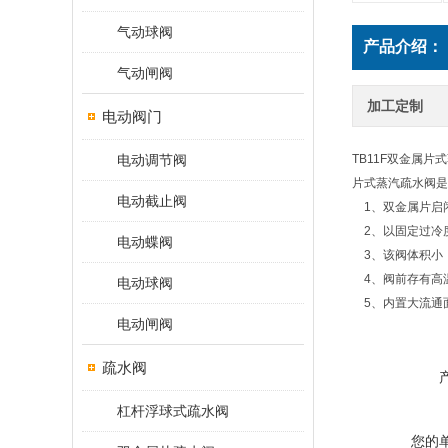
气动球阀
产品介绍：
气动闸阀
加工定制
电动阀门
电动调节阀
TB11F双金属
片式蒸汽疏水阀是
电动截止阀
1、双金属片启闭
2、以固定过冷
电动蝶阀
3、该阀体积小
4、阀前存有高
电动球阀
5、内置大流通
电动闸阀
疏水阀
杠杆浮球式疏水阀
您的