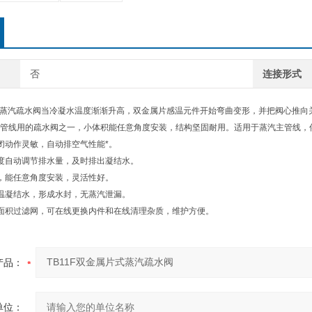
否
连接形式
片式蒸汽疏水阀当冷凝水温度渐渐升高，双金属片感温元件开始弯曲变形，并把阀心推向
管线用的疏水阀之一，小体积能任意角度安装，结构坚固耐用。适用于蒸汽主管线，
动作灵敏，自动排空气性能*。
度自动调节排水量，及时排出凝结水。
，能任意角度安装，灵活性好。
温凝结水，形成水封，无蒸汽泄漏。
面积过滤网，可在线更换内件和在线清理杂质，维护方便。
产品：
单位：