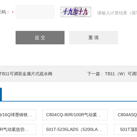
证码：
请输入计算结果（填
TTB11可调双金属片式疏水阀
下一篇 :
TB11（W）可
DFQ4LX-10Q/16Q球墨铸铁倒流防止器
C804CQ-80R/100R气动紧急切断阀
C804TQ-100R气动紧急切断阀
501T-5235LADS（5200LA）气动单座调节阀
501T