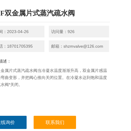
11F双金属片式蒸汽疏水阀
：2023-04-26
访问量：926
：18701705395
邮箱：shzmvalve@126.com
描述：
F双金属片式蒸汽疏水阀当冷凝水温度渐渐升高，双金属片感温
始弯曲变形，并把阀心推向关闭位置。在冷凝水达到饱和温度
水阀*关闭。
在线询价
联系我们