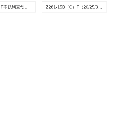
Z282-B（C）F不锈钢直动活塞式电磁阀
Z281-15B（C）F（20/25/32/40/50）活塞电磁阀