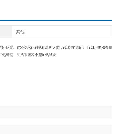
其他
关闭位置。在冷凝水达到饱和温度之前，疏水阀*关闭。TB11可调双金属
伴热管网、生活采暖和小型加热设备。