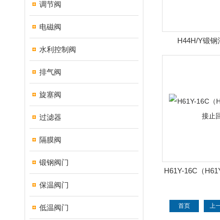
调节阀
电磁阀
H44H/Y锻
水利控制阀
排气阀
旋塞阀
过滤器
隔膜阀
锻钢阀门
H61Y-16C（H6
回
保温阀门
首页
上
低温阀门