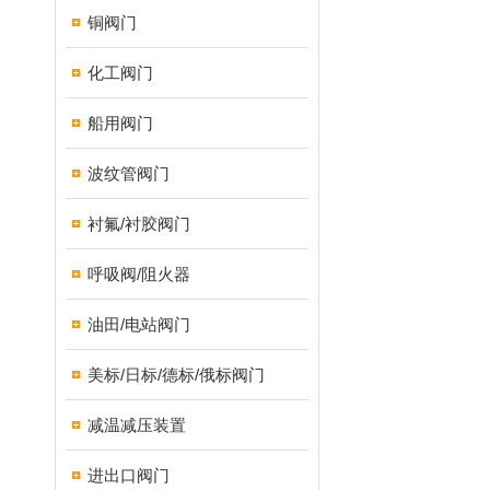
铜阀门
化工阀门
船用阀门
波纹管阀门
衬氟/衬胶阀门
呼吸阀/阻火器
油田/电站阀门
美标/日标/德标/俄标阀门
减温减压装置
进出口阀门