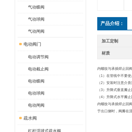
气动蝶阀
气动球阀
产品介绍：
气动闸阀
加工定制
电动阀门
材质
电动调节阀
电动截止阀
内螺纹与承插焊止回
（1）在管线中不要
电动蝶阀
（2）安装时注意介质
（3）升降式垂直瓣止
电动球阀
（4）升降式水平瓣止
内螺纹与承插焊止回
电动闸阀
于出口侧时，阀瓣在
疏水阀
杠杆浮球式疏水阀