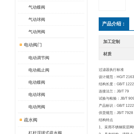
气动蝶阀
气动球阀
产品介绍：
气动闸阀
加工定制
电动阀门
材质
电动调节阀
电动截止阀
过滤器执行标准
设计规范：HG/T 2163
电动蝶阀
结构长度：GB/T 1222
连接法兰：JB/T 79
电动球阀
试验与检验：JB/T 90
产品标识：GB/T 1222
电动闸阀
供货规范：JB/T 7928
疏水阀
结构特点
1、采用不锈钢双层网
杠杆浮球式疏水阀