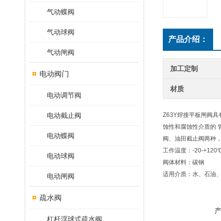
气动蝶阀
气动球阀
产品介绍：
气动闸阀
加工定制
电动阀门
材质
电动调节阀
电动截止阀
Z63Y焊接平板闸阀
蚀性和腐蚀性介质的 
电动蝶阀
阀、油田截止阀两种，
工作温度：-20-+120
电动球阀
阀体材料：碳钢
适用介质：水、石油
电动闸阀
疏水阀
杠杆浮球式疏水阀