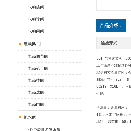
气动蝶阀
气动球阀
产品介绍：
气动闸阀
连接形式
电动阀门
电动调节阀
501T气动调节阀、501
工作温度不准超过各种
电动截止阀
塞型阀芯流量特性：金属
和线性特性（L），参考
电动蝶阀
9Cr18、316L）
电动球阀
性能
电动闸阀
泄漏量：金属阀座：小于阀
1%，不带定位器：小
疏水阀
填料 可调范围：50：1（
杠杆浮球式疏水阀