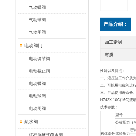
气动蝶阀
气动球阀
产品介绍：
气动闸阀
加工定制
电动阀门
材质
电动调节阀
电动截止阀
性能以及特点：
一、液压缸工作介质
电动蝶阀
二、可以用电磁阀进
三、产品使用寿命长
电动球阀
H742X-10C(1
技术参数：
电动闸阀
型号
疏水阀
公称压力（M
密
阀体部分
试验压力
杠杆浮球式疏水阀