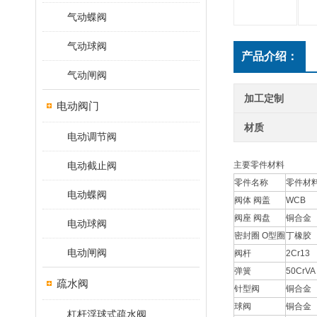
气动蝶阀
气动球阀
产品介绍：
气动闸阀
加工定制
电动阀门
材质
电动调节阀
电动截止阀
主要零件材料
零件名称
零件材
电动蝶阀
阀体 阀盖
WCB
阀座 阀盘
铜合金
电动球阀
密封圈 O型圈
丁橡胶
电动闸阀
阀杆
2Cr13
弹簧
50CrVA
疏水阀
针型阀
铜合金
球阀
铜合金
杠杆浮球式疏水阀