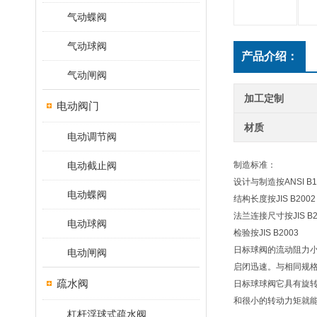
气动蝶阀
气动球阀
产品介绍：
气动闸阀
加工定制
电动阀门
材质
电动调节阀
电动截止阀
制造标准：
设计与制造按ANSI B16.
电动蝶阀
结构长度按JIS B2002
法兰连接尺寸按JIS B2
电动球阀
检验按JIS B2003
日标球阀的流动阻力小
电动闸阀
启闭迅速。与相同规
疏水阀
日标球球阀它具有旋转
和很小的转动力矩就
杠杆浮球式疏水阀