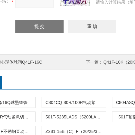
证码：
请输入计算结果（填
心球体球阀Q41F-16C
下一篇 :
Q41F-10K（2
DFQ4LX-10Q/16Q球墨铸铁倒流防止器
C804CQ-80R/100R气动紧急切断阀
C804TQ-100R气动紧急切断阀
501T-5235LADS（5200LA）气动单座调节阀
501T
Z282-B（C）F不锈钢直动活塞式电磁阀
Z281-15B（C）F（20/25/32/40/50）活塞电磁阀