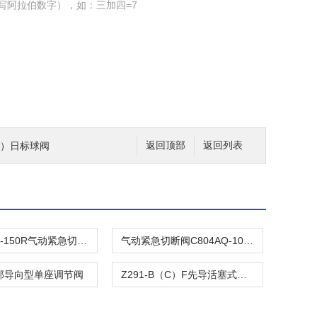
写阿拉伯数字），如：三加四=7
0K）日标球阀
返回顶部
返回列表
C804ASQ-150R气动紧急切断阀
气动紧急切断阀C804AQ-100R
顶部导向型单座调节阀
Z291-B（C）F先导活塞式电磁阀