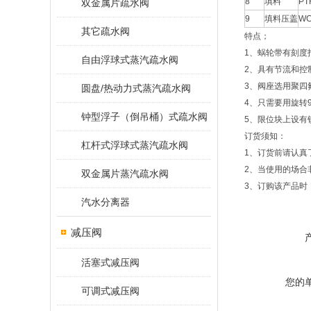
8
填料
PT
双金属片疏水阀
9
填料压盖
W
其它疏水阀
特点；
1、蜗轮带有刻度
自由浮球式蒸汽疏水阀
2、具有节流和控
3、阀座选用聚四
圆盘/热动力式蒸汽疏水阀
4、只需要用旋转
钟型浮子（倒吊桶）式疏水阀
5、限位块上设有
订货须知：
杠杆式浮球式蒸汽疏水阀
1、订货前请认真
2、当使用的场合
双金属片蒸汽疏水阀
3、订购该产品时
汽水分离器
减压阀
活塞式减压阀
您的
可调式减压阀