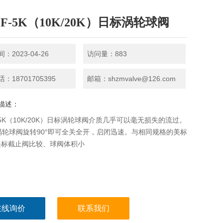
1F-5K（10K/20K）日标涡轮球阀
：2023-04-26
访问量：883
：18701705395
邮箱：shzmvalve@126.com
描述：
F-5K（10K/20K）日标涡轮球阀介质几乎可以毫无损失的流过。
F涡轮球阀旋转90°即可全关全开，启闭迅速。与相同规格的美标
美标截止阀比较、球阀体积小
在线询价
联系我们