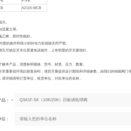
FE
PTFE
CB
A2116-WCB
指示。
制流量之用。
氟乙烯，密封性能好。
90度的操作和很小的转动力矩就能关闭严密。
锁孔可锁定开关位置避免误操作，上有明显的开关量指针。
了解本产品，清楚标明规格、型号、材质、压力、数量。
非常重要或环境比较复杂时，请您尽量提供设计图纸和详细参数，由我们的锦能阀门
，请详细填明订货单位，收货单位，付款单位的名称，
产品：
单位：