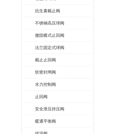
抗生素截止阀
不锈钢高压球阀
微阻蝶式止回阀
法兰固定式球阀
截止止回阀
软密封闸阀
水力控制阀
止回阀
安全泄压持压阀
暖通平衡阀
排泥阀