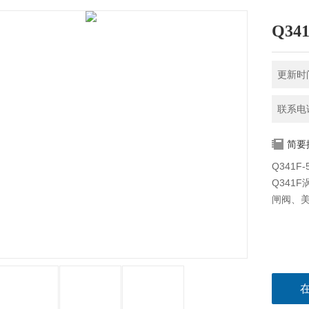
Q34
更新时间
联系电话
简要
Q341
Q341
闸阀、