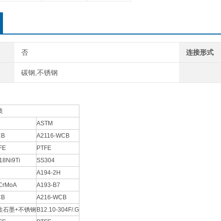
否
连接形式
碳钢,不锈钢
质
ASTM
CB
A2116-WCB
FE
PTFE
18Ni9Ti
SS304
A194-2H
CrMoA
A193-B7
CB
A216-WCB
性石墨+不锈钢
B12.10-304F/.G