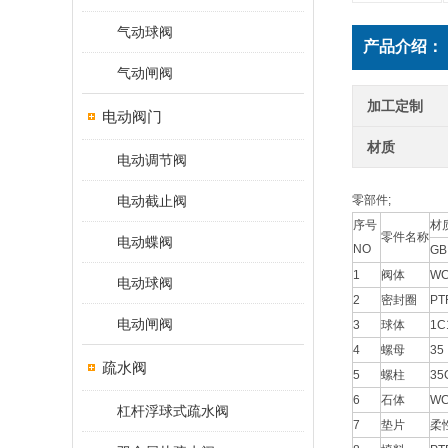
气动球阀
产品介绍：
气动闸阀
加工定制
电动阀门
材质
电动调节阀
电动截止阀
零部件;
序号
材
零件名称
电动蝶阀
NO
GB
1
阀体
W
电动球阀
2
密封圈
PT
电动闸阀
3
球体
1C
4
螺母
35
疏水阀
5
螺柱
35
6
石体
W
杠杆浮球式疏水阀
7
垫片
柔