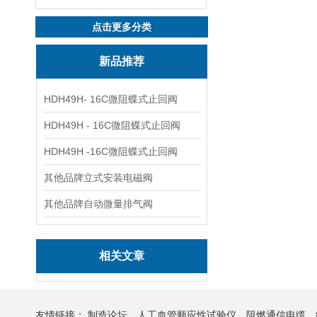
点击更多分类
新品推荐
HDH49H- 16C微阻蝶式止回阀
HDH49H - 16C微阻蝶式止回阀
HDH49H -16C微阻蝶式止回阀
其他品牌立式安装电磁阀
其他品牌自动微量排气阀
相关文章
友情链接：
制造论坛
人工血管顺应性试验仪
阻燃通信电缆