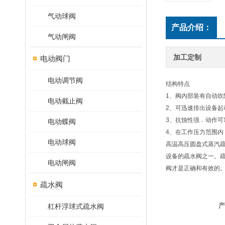
气动球阀
产品介绍：
气动闸阀
加工定制
电动阀门
电动调节阀
结构特点
1、阀内部装有自动
电动截止阀
2、可迅速排出设备
3、抗蚀性强．动作可
电动蝶阀
4、在工作压力范围内
电动球阀
高温高压圆盘式蒸汽疏
设备的疏水阀之一。
电动闸阀
阀才是正确和有效的
疏水阀
杠杆浮球式疏水阀