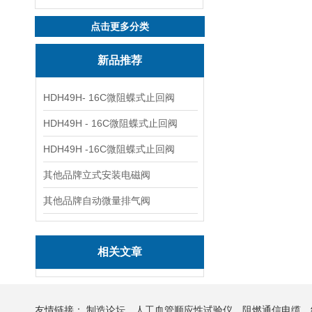
点击更多分类
新品推荐
HDH49H- 16C微阻蝶式止回阀
HDH49H - 16C微阻蝶式止回阀
HDH49H -16C微阻蝶式止回阀
其他品牌立式安装电磁阀
其他品牌自动微量排气阀
相关文章
友情链接：
制造论坛
人工血管顺应性试验仪
阻燃通信电缆