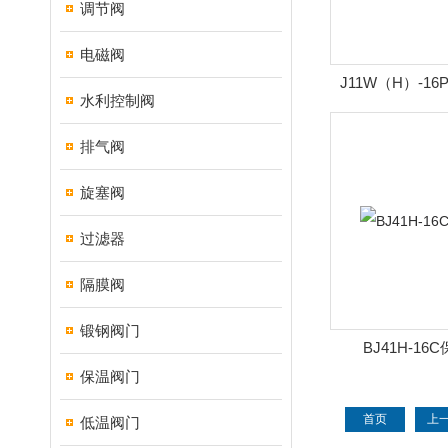
调节阀
电磁阀
J11W（H）-1
水利控制阀
排气阀
旋塞阀
过滤器
隔膜阀
锻钢阀门
BJ41H-1
保温阀门
首页
上
低温阀门