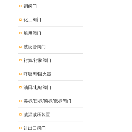
铜阀门
化工阀门
船用阀门
波纹管阀门
衬氟/衬胶阀门
呼吸阀/阻火器
油田/电站阀门
美标/日标/德标/俄标阀门
减温减压装置
进出口阀门