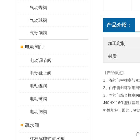
气动蝶阀
气动球阀
产品介绍：
气动闸阀
加工定制
电动阀门
材质
电动调节阀
电动截止阀
【产品特点】
1、在阀门中柱塞与密
电动蝶阀
2、由于密封环采用
3、本阀门结合柱塞
电动球阀
J40HX-16G 
料性能好，因此，密
电动闸阀
疏水阀
杠杆浮球式疏水阀