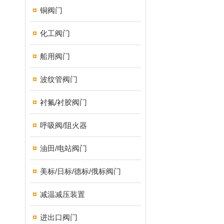
铜阀门
化工阀门
船用阀门
波纹管阀门
衬氟/衬胶阀门
呼吸阀/阻火器
油田/电站阀门
美标/日标/德标/俄标阀门
减温减压装置
进出口阀门