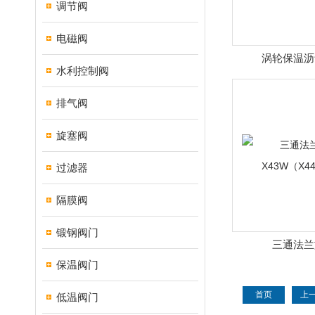
调节阀
电磁阀
涡轮保温沥
水利控制阀
BX343W（
排气阀
旋塞阀
过滤器
隔膜阀
锻钢阀门
三通法兰
X43W（X4
保温阀门
首页
上
低温阀门