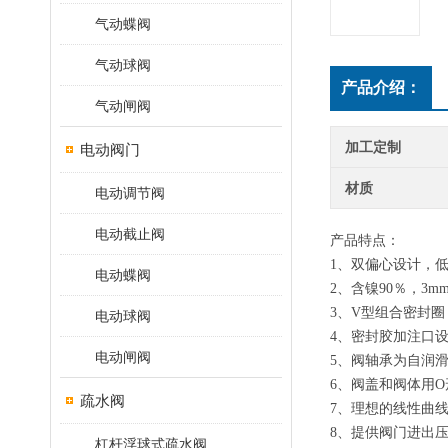
气动蝶阀
气动球阀
产品介绍：
气动闸阀
加工定制
电动阀门
材质
电动调节阀
电动截止阀
产品特点：
1、双偏心设计，
电动蝶阀
2、含镍90％，
3、V型组合密封
电动球阀
4、密封胶加注口
电动闸阀
5、阀轴承为自润
6、阀盖和阀体用
疏水阀
7、理想的线性曲
8、提供阀门进出
杠杆浮球式疏水阀