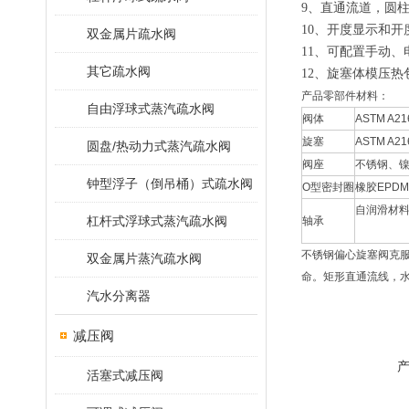
9、直通流道，圆
10、开度显示和
双金属片疏水阀
11、可配置手动
其它疏水阀
12、旋塞体模压
产品零部件材料：
自由浮球式蒸汽疏水阀
阀体
ASTM A2
旋塞
ASTM A2
圆盘/热动力式蒸汽疏水阀
阀座
不锈钢、
钟型浮子（倒吊桶）式疏水阀
O型密封圈
橡胶EPDM
自润滑材
杠杆式浮球式蒸汽疏水阀
轴承
不锈钢偏心旋塞阀克
双金属片蒸汽疏水阀
命。矩形直通流线，
汽水分离器
减压阀
活塞式减压阀