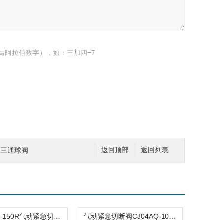
写阿拉伯数字），如：三加四=7
钢三通球阀
返回顶部
返回列表
C804ASQ-150R气动紧急切断阀
气动紧急切断阀C804AQ-100R