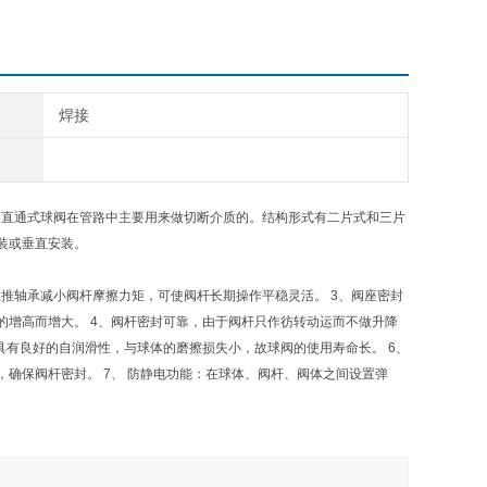
焊接
直通式球阀在管路中主要用来做切断介质的。结构形式有二片式和三片
装或垂直安装。
止推轴承减小阀杆摩擦力矩，可使阀杆长期操作平稳灵活。 3、阀座密封
增高而增大。 4、阀杆密封可靠，由于阀杆只作彷转动运而不做升降
具有良好的自润滑性，与球体的磨擦损失小，故球阀的使用寿命长。 6、
确保阀杆密封。 7、 防静电功能：在球体、阀杆、阀体之间设置弹