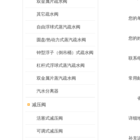
双金属片疏水阀
其它疏水阀
您的
自由浮球式蒸汽疏水阀
您的
圆盘/热动力式蒸汽疏水阀
钟型浮子（倒吊桶）式疏水阀
联系
杠杆式浮球式蒸汽疏水阀
双金属片蒸汽疏水阀
常用
汽水分离器
减压阀
活塞式减压阀
详细
可调式减压阀
补充