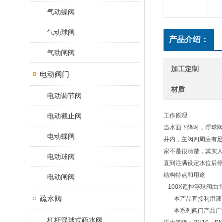
气动蝶阀
气动球阀
产品介绍：
气动闸阀
加工定制
电动阀门
材质
电动调节阀
电动截止阀
工作原理
当水面下降时，浮球
电动蝶阀
井内，主阀四周应有足
家不是很清楚，其实
电动球阀
直到注满设定水位后
结构特点和用途
电动闸阀
100X遥控浮球阀
疏水阀
本产品直接利用液面
本系列阀门产品广泛
杠杆浮球式疏水阀