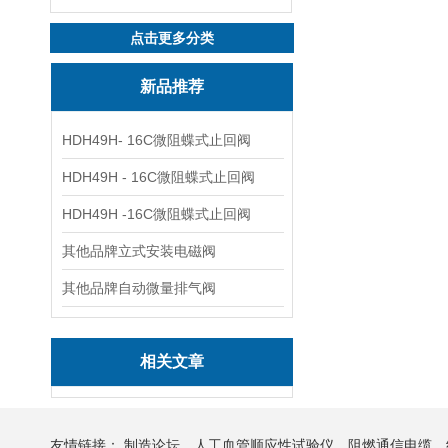
点击更多分类
新品推荐
HDH49H- 16C微阻蝶式止回阀
HDH49H - 16C微阻蝶式止回阀
HDH49H -16C微阻蝶式止回阀
其他品牌立式安装电磁阀
其他品牌自动微量排气阀
相关文章
友情链接：
制造论坛
人工血管顺应性试验仪
阻燃通信电缆