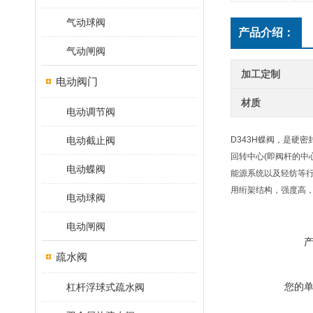
气动球阀
产品介绍：
气动闸阀
加工定制
电动阀门
材质
电动调节阀
电动截止阀
D343H蝶阀，是硬
回转中心(即阀杆的中
电动蝶阀
能源系统以及轻纺等
用绗架结构，强度高
电动球阀
电动闸阀
疏水阀
您的
杠杆浮球式疏水阀