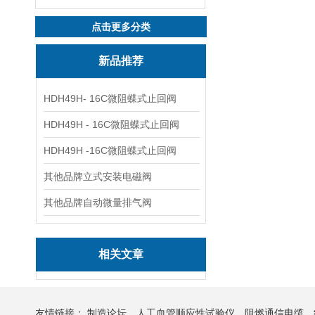
点击更多分类
新品推荐
HDH49H- 16C微阻蝶式止回阀
HDH49H - 16C微阻蝶式止回阀
HDH49H -16C微阻蝶式止回阀
其他品牌立式安装电磁阀
其他品牌自动微量排气阀
相关文章
友情链接：
制造论坛
人工血管顺应性试验仪
阻燃通信电缆