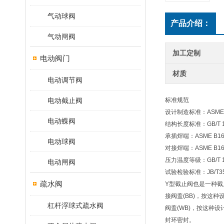
气动球阀
产品介绍：
气动闸阀
加工定制
电动阀门
材质
电动调节阀
电动截止阀
标准规范
设计制造标准：ASME B1
电动蝶阀
结构长度标准：GB/T 12
承插焊端：ASME B16
电动球阀
对接焊端：ASME B16
压力温度等级：GB/T 12
电动闸阀
试验检验标准：JB/T35
疏水阀
Y型截止阀也是一种截
接阀盖(BB)，按这
杠杆浮球式疏水阀
阀盖(WB)，按这种
封环密封。