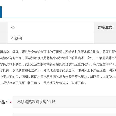
否
连接形式
不锈钢
疏水器，阀体、密封为全体铸造而成的不锈钢，不锈钢材质疏水阀在耐温、防腐性能
与液体分离出来，而蒸汽疏水阀是将整个蒸汽管道上的凝结水、空气、二氧化碳排出
水阀又很多类型，我们在选型的时候要考虑到满足蒸汽流量的运行，常用温度200°≤
水阀内，蒸汽的体积迅速扩大，蒸汽比凝结水的流速大，使阀片上下产生压差，阀片
小于上面的受力面积，因疏水阀汽室里面的压力来源于蒸汽压力，所以阀片上面受力
。凝结水靠工作压力推开阀片，凝结水又继续排放，循环工作，
产品：