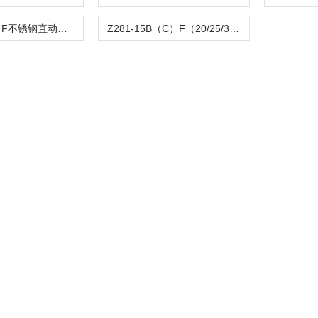
Z282-B（C）F不锈钢直动活塞式电磁阀
Z281-15B（C）F（20/25/32/40/50）活塞电磁阀