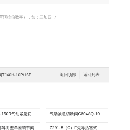
写阿拉伯数字），如：三加四=7
40H-10P/16P
返回顶部
返回列表
C804ASQ-150R气动紧急切断阀
气动紧急切断阀C804AQ-100R
顶部导向型单座调节阀
Z291-B（C）F先导活塞式电磁阀