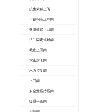
抗生素截止阀
不锈钢高压球阀
微阻蝶式止回阀
法兰固定式球阀
截止止回阀
软密封闸阀
水力控制阀
止回阀
安全泄压持压阀
暖通平衡阀
排泥阀