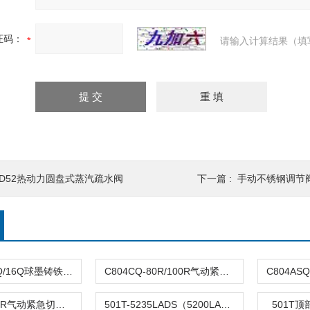
证码：
请输入计算结果（填
TD52热动力圆盘式蒸汽疏水阀
下一篇 :
手动不锈钢调节阀TJ
DFQ4LX-10Q/16Q球墨铸铁倒流防止器
C804CQ-80R/100R气动紧急切断阀
C804TQ-100R气动紧急切断阀
501T-5235LADS（5200LA）气动单座调节阀
501T