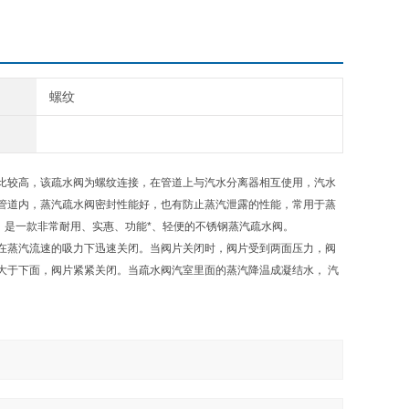
螺纹
比较高，该疏水阀为螺纹连接，在管道上与汽水分离器相互使用，汽水
管道内，蒸汽疏水阀密封性能好，也有防止蒸汽泄露的性能，常用于蒸
，是一款非常耐用、实惠、功能*、轻便的不锈钢蒸汽疏水阀。
在蒸汽流速的吸力下迅速关闭。当阀片关闭时，阀片受到两面压力，阀
大于下面，阀片紧紧关闭。当疏水阀汽室里面的蒸汽降温成凝结水， 汽