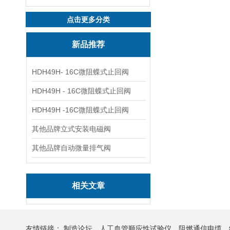
点击更多分类
新品推荐
HDH49H- 16C微阻蝶式止回阀
HDH49H - 16C微阻蝶式止回阀
HDH49H -16C微阻蝶式止回阀
其他品牌立式安装电磁阀
其他品牌自动微量排气阀
相关文章
友情链接：
制造论坛
人工血管顺应性试验仪
阻燃通信电缆