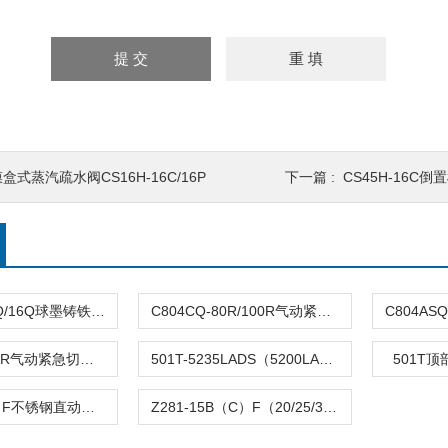
盒式蒸汽疏水阀CS16H-16C/16P
下一篇 :
CS45H-16C
DFQ4LX-10Q/16Q球墨铸铁倒流防止器
C804CQ-80R/100R气动紧急切断阀
C804TQ-100R气动紧急切断阀
501T-5235LADS（5200LA）气动单座调节阀
501T
Z282-B（C）F不锈钢直动活塞式电磁阀
Z281-15B（C）F（20/25/32/40/50）活塞电磁阀