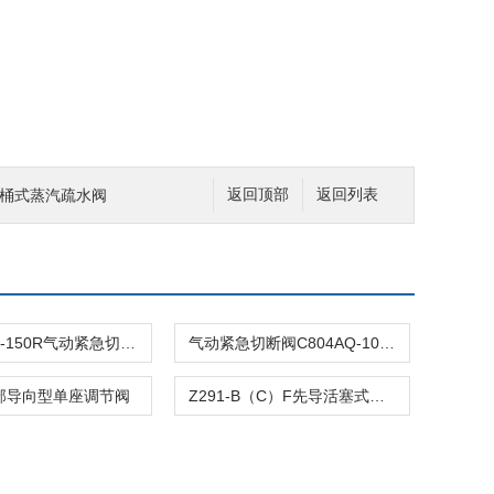
倒置桶式蒸汽疏水阀
返回顶部
返回列表
C804ASQ-150R气动紧急切断阀
气动紧急切断阀C804AQ-100R
顶部导向型单座调节阀
Z291-B（C）F先导活塞式电磁阀