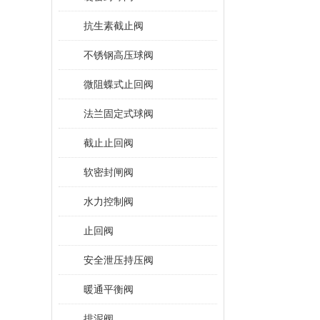
抗生素截止阀
不锈钢高压球阀
微阻蝶式止回阀
法兰固定式球阀
截止止回阀
软密封闸阀
水力控制阀
止回阀
安全泄压持压阀
暖通平衡阀
排泥阀