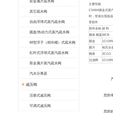
双金属片疏水阀
主要性能
CS46H膜盒式
其它疏水阀
时，管道出现低温
自由浮球式蒸汽疏水阀
零部件
部件名称
材 料
圆盘/热动力式蒸汽疏水阀
阀体 阀盖
WCB
膜盒
1Cr18N
钟型浮子（倒吊桶）式疏水阀
膜片
哈氏合
杠杆式浮球式蒸汽疏水阀
阀座
3Cr13
过滤网
1Cr18N
双金属片蒸汽疏水阀
汽水分离器
减压阀
您的
活塞式减压阀
可调式减压阀
您的