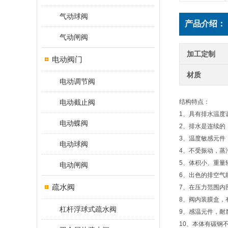
气动球阀
产品介绍：
气动闸阀
加工定制
电动阀门
材质
电动调节阀
电动截止阀
结构特点：
1、具有排水温度
电动蝶阀
2、排水是连续的
3、温度敏感元件
电动球阀
4、不受振动，蒸
5、体积小、重量
电动闸阀
6、出色的排空气
疏水阀
7、在压力范围内
8、阀内装膜盒，
杠杆浮球式疏水阀
9、感温元件，耐
10、本体有碳钢