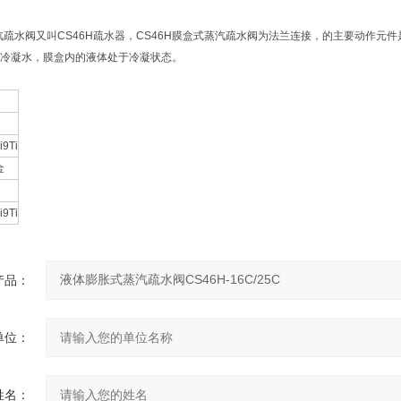
蒸汽疏水阀又叫CS46H疏水器，CS46H膜盒式蒸汽疏水阀为法兰连接，的主要动作
冷凝水，膜盒内的液体处于冷凝状态。
i9Ti
金
i9Ti
产品：
单位：
姓名：