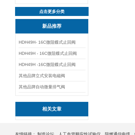
点击更多分类
新品推荐
HDH49H- 16C微阻蝶式止回阀
HDH49H - 16C微阻蝶式止回阀
HDH49H -16C微阻蝶式止回阀
其他品牌立式安装电磁阀
其他品牌自动微量排气阀
相关文章
友情链接：
制造论坛
人工血管顺应性试验仪
阻燃通信电缆