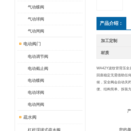
气动蝶阀
气动球阀
产品介绍：
气动闸阀
加工定制
电动阀门
材质
电动调节阀
电动截止阀
WA42Y波纹管背压
回座稳定无需借助任
电动蝶阀
候，安全阀会自动关闭
便、结构简单、拆装
电动球阀
电动闸阀
疏水阀
您的
杠杆浮球式疏水阀