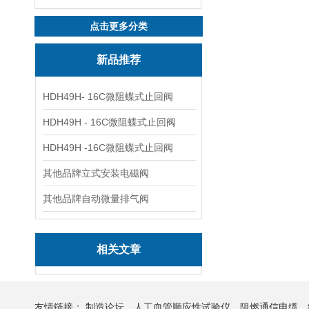
点击更多分类
新品推荐
HDH49H- 16C微阻蝶式止回阀
HDH49H - 16C微阻蝶式止回阀
HDH49H -16C微阻蝶式止回阀
其他品牌立式安装电磁阀
其他品牌自动微量排气阀
相关文章
友情链接：
制造论坛
人工血管顺应性试验仪
阻燃通信电缆