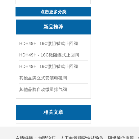
点击更多分类
新品推荐
HDH49H- 16C微阻蝶式止回阀
HDH49H - 16C微阻蝶式止回阀
HDH49H -16C微阻蝶式止回阀
其他品牌立式安装电磁阀
其他品牌自动微量排气阀
相关文章
友情链接：
制造论坛
人工血管顺应性试验仪
阻燃通信电缆