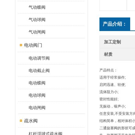
气动蝶阀
气动球阀
产品介绍：
气动闸阀
加工定制
电动阀门
材质
电动调节阀
电动截止阀
产品特点：
适用于经常操作;
电动蝶阀
启闭迅速、轻便;
流体阻力小;
电动球阀
密封性能好;
无振动，噪声小;
电动闸阀
任意安装,不受安装方
疏水阀
结构简单，相对体积小
二通旋塞阀的形状可
杠杆浮球式疏水阀