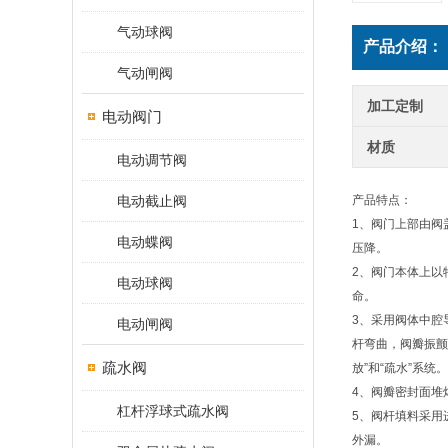
气动球阀
产品介绍：
气动闸阀
加工定制
电动阀门
材质
电动调节阀
电动截止阀
产品特点：
1、阀门上部由阀
电动蝶阀
压降。
2、阀门本体上以
电动球阀
命。
3、采用阀体中腔
电动闸阀
杆弯曲，阀瓣振颤
疏水阀
放”和“疏水”系统。
4、阀瓣密封面堆
杠杆浮球式疏水阀
5、阀杆填料采用
外漏。