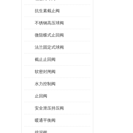
抗生素截止阀
不锈钢高压球阀
微阻蝶式止回阀
法兰固定式球阀
截止止回阀
软密封闸阀
水力控制阀
止回阀
安全泄压持压阀
暖通平衡阀
排泥阀