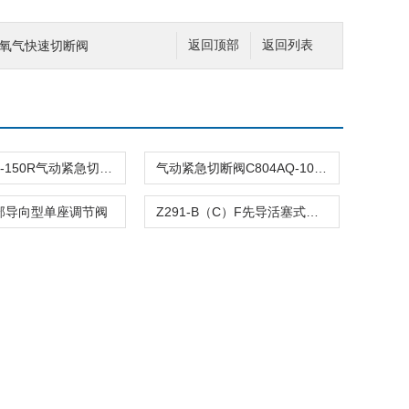
P）氧气快速切断阀
返回顶部
返回列表
C804ASQ-150R气动紧急切断阀
气动紧急切断阀C804AQ-100R
顶部导向型单座调节阀
Z291-B（C）F先导活塞式电磁阀