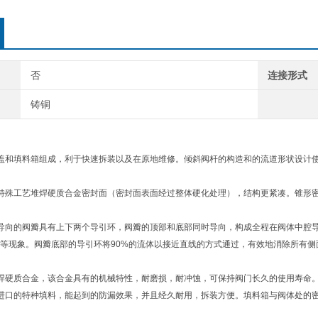
否
连接形式
铸铜
盖和填料箱组成，利于快速拆装以及在原地维修。倾斜阀杆的构造和的流道形状设计使
特殊工艺堆焊硬质合金密封面（密封面表面经过整体硬化处理），结构更紧凑。锥形
导向的阀瓣具有上下两个导引环，阀瓣的顶部和底部同时导向，构成全程在阀体中腔
等现象。阀瓣底部的导引环将90%的流体以接近直线的方式通过，有效地消除所有侧
焊硬质合金，该合金具有的机械特性，耐磨损，耐冲蚀，可保持阀门长久的使用寿命
进口的特种填料，能起到的防漏效果，并且经久耐用，拆装方便。填料箱与阀体处的密