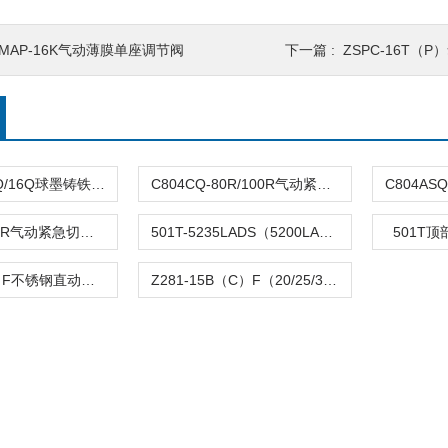
ZMAP-16K气动薄膜单座调节阀
下一篇 :
ZSPC-16T（
DFQ4LX-10Q/16Q球墨铸铁倒流防止器
C804CQ-80R/100R气动紧急切断阀
C804TQ-100R气动紧急切断阀
501T-5235LADS（5200LA）气动单座调节阀
501T
Z282-B（C）F不锈钢直动活塞式电磁阀
Z281-15B（C）F（20/25/32/40/50）活塞电磁阀