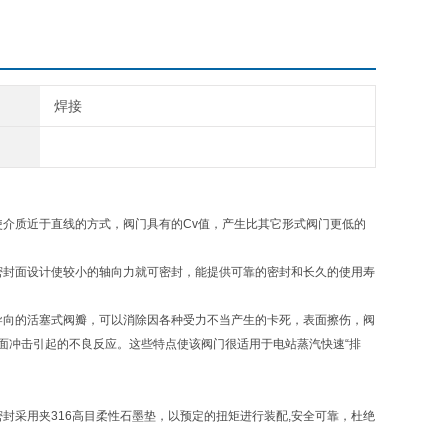
焊接
介质近于直线的方式，阀门具有的Cv值，产生比其它形式阀门更低的
密封面设计使较小的轴向力就可密封，能提供可靠的密封和长久的使用寿
导向的活塞式阀瓣，可以消除因各种受力不当产生的卡死，表面擦伤，阀
面冲击引起的不良反应。这些特点使该阀门很适用于电站蒸汽快速“排
。
封采用夹316高目柔性石墨垫，以预定的扭矩进行装配,安全可靠，杜绝