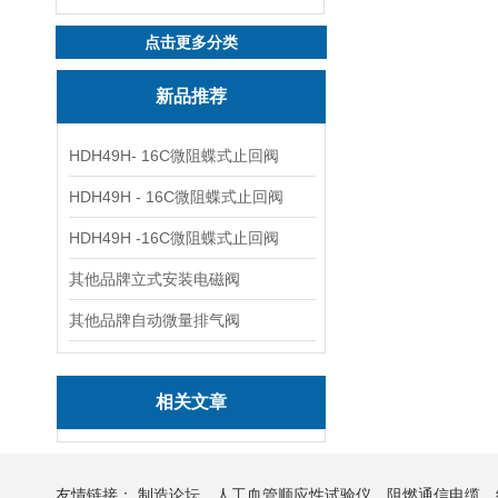
点击更多分类
新品推荐
HDH49H- 16C微阻蝶式止回阀
HDH49H - 16C微阻蝶式止回阀
HDH49H -16C微阻蝶式止回阀
其他品牌立式安装电磁阀
其他品牌自动微量排气阀
相关文章
友情链接：
制造论坛
人工血管顺应性试验仪
阻燃通信电缆