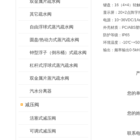
双金属片疏水阀
键盘：16（4×4）轻
显示屏：20×2点阵
其它疏水阀
电源：10~36VDC/1A
自由浮球式蒸汽疏水阀
外壳材质：PC/ABS
防护等级：IP65
圆盘/热动力式蒸汽疏水阀
环境温度：-10℃~+5
输出：频率输出0-5kH
钟型浮子（倒吊桶）式疏水阀
杠杆式浮球式蒸汽疏水阀
双金属片蒸汽疏水阀
汽水分离器
您的
减压阀
您的
活塞式减压阀
可调式减压阀
联系