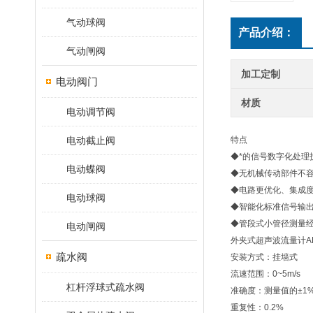
气动球阀
产品介绍：
气动闸阀
加工定制
电动阀门
材质
电动调节阀
电动截止阀
特点
◆*的信号数字化处
电动蝶阀
◆无机械传动部件不
◆电路更优化、集成
电动球阀
◆智能化标准信号输
◆管段式小管径测量
电动闸阀
外夹式超声波流量计AF
疏水阀
安装方式：挂墙式
流速范围：0~5m/s
杠杆浮球式疏水阀
准确度：测量值的±1
重复性：0.2%