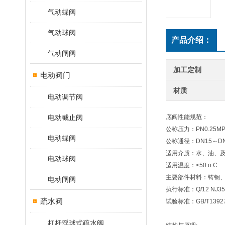
气动蝶阀
气动球阀
产品介绍：
气动闸阀
加工定制
电动阀门
材质
电动调节阀
电动截止阀
底阀性能规范：
公称压力：PN0.25MP
电动蝶阀
公称通径：DN15～DN
适用介质：水、油、
电动球阀
适用温度：≤50 o C
主要部件材料：铸钢
电动闸阀
执行标准：Q/12 NJ358
疏水阀
试验标准：GB/T13927
杠杆浮球式疏水阀