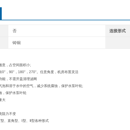
否
连接形式
铸铜
意，占空间面积小;
，90°，180°，270°。任意角度，机房布置灵活
能，不需开盖清理滤网
泡和溶于水中的空气，减少系统腐蚀，保护水泵叶轮;
，保护水泵叶轮
量大
统阻力不变
、直角型、Ⅰ型、Ⅱ型各种形式