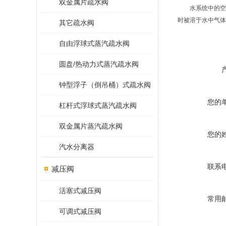
双金属片疏水阀
水系统中的空气
时被溶于水中气体
其它疏水阀
自由浮球式蒸汽疏水阀
圆盘/热动力式蒸汽疏水阀
钟型浮子（倒吊桶）式疏水阀
您的
杠杆式浮球式蒸汽疏水阀
双金属片蒸汽疏水阀
您的
汽水分离器
联系
减压阀
活塞式减压阀
常用
可调式减压阀