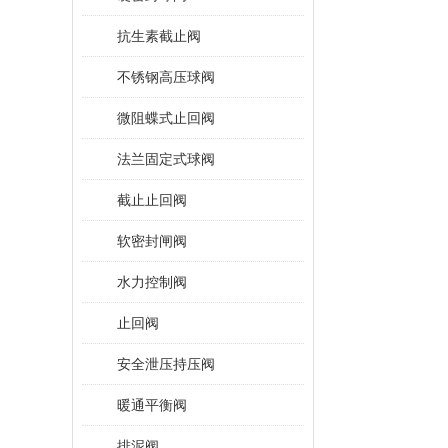
抗生素截止阀
不锈钢高压球阀
微阻蝶式止回阀
法兰固定式球阀
截止止回阀
软密封闸阀
水力控制阀
止回阀
安全泄压持压阀
暖通平衡阀
排泥阀