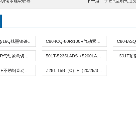
不锈钢水锤吸收器
下一篇 :
手摇Y型刷式过
DFQ4LX-10Q/16Q球墨铸铁倒流防止器
C804CQ-80R/100R气动紧急切断阀
C804TQ-100R气动紧急切断阀
501T-5235LADS（5200LA）气动单座调节阀
501T
Z282-B（C）F不锈钢直动活塞式电磁阀
Z281-15B（C）F（20/25/32/40/50）活塞电磁阀