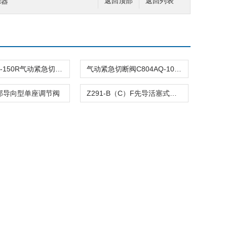
滤器
返回顶部
返回列表
C804ASQ-150R气动紧急切断阀
气动紧急切断阀C804AQ-100R
顶部导向型单座调节阀
Z291-B（C）F先导活塞式电磁阀