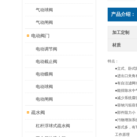
气动球阀
产品介绍：
气动闸阀
加工定制
电动阀门
材质
电动调节阀
电动截止阀
特点：
●立式、卧式随
电动蝶阀
●进出口夹角有0°
●有自洁滤网功
电动球阀
●能排除水中气
●减少系统腐蚀
电动闸阀
●容纳污垢容
疏水阀
●部件阻力小
●污物增加系
杠杆浮球式疏水阀
●形式多，有T型
工作原理