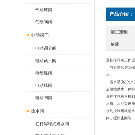
气动球阀
产品介绍：
气动闸阀
加工定制
电动阀门
材质
电动调节阀
电动截止阀
遥控浮球阀工作
当管道从进水端给
电动蝶阀
水。
当水塔(池)的水
电动球阀
启继续供水，保持
遥控浮球阀直接利
电动闸阀
水塔、水池等设施
疏水阀
水利控制阀就是水
阀﹑缓闭止回阀﹑
杠杆浮球式疏水阀