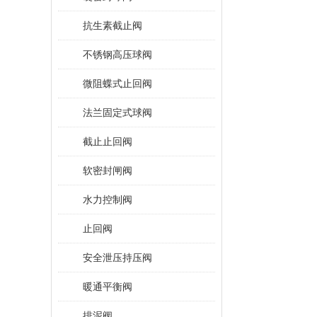
抗生素截止阀
不锈钢高压球阀
微阻蝶式止回阀
法兰固定式球阀
截止止回阀
软密封闸阀
水力控制阀
止回阀
安全泄压持压阀
暖通平衡阀
排泥阀