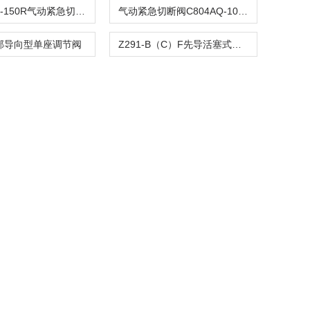
C804ASQ-150R气动紧急切断阀
气动紧急切断阀C804AQ-100R
顶部导向型单座调节阀
Z291-B（C）F先导活塞式电磁阀