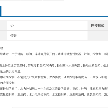
否
连接形式
铸铜
原理
水时，由于针阀、球阀、浮球阀是常开的，水通过微型过滤器、针阀、控制室、球阀
面上升至设定高度时，浮球浮起关闭浮球阀，控制室内水压升高，推动主阀关闭，供
液面的设定高度。
用液面控制，不需要其它装置和能源，保养简便，液面控制准确度高，不受水压影响
的液面控制。
压控制的阀门，水力控制阀由一个主阀及其附设的导管﹑导阀﹑针阀﹑球阀和压力表
流量控制阀﹑泄压阀﹑水力电动控制阀、水泵控制阀、压差旁通阀、紧急关闭阀、液