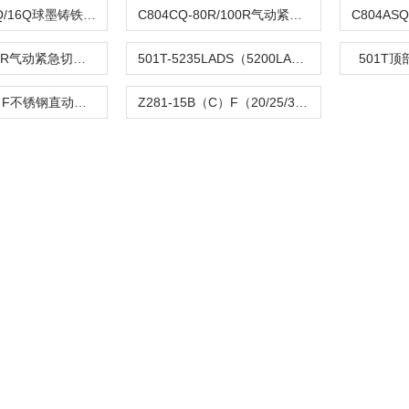
DFQ4LX-10Q/16Q球墨铸铁倒流防止器
C804CQ-80R/100R气动紧急切断阀
C804TQ-100R气动紧急切断阀
501T-5235LADS（5200LA）气动单座调节阀
501T
Z282-B（C）F不锈钢直动活塞式电磁阀
Z281-15B（C）F（20/25/32/40/50）活塞电磁阀