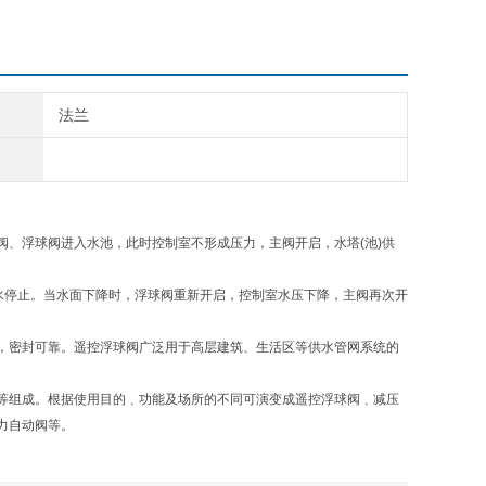
法兰
、浮球阀进入水池，此时控制室不形成压力，主阀开启，水塔(池)供
水停止。当水面下降时，浮球阀重新开启，控制室水压下降，主阀再次开
，密封可靠。遥控浮球阀广泛用于高层建筑、生活区等供水管网系统的
等组成。根据使用目的﹑功能及场所的不同可演变成遥控浮球阀﹑减压
力自动阀等。