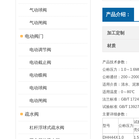
气动球阀
产品介绍：
气动闸阀
加工定制
电动阀门
材质
电动调节阀
电动截止阀
产品技术参数：
公称压力：1.0～1.6M
电动蝶阀
公称通径：200～200
适用介质：清水、泥
电动球阀
适用温度：0～80℃
法兰标准：GB/T 17241.
电动闸阀
试验标准: GB/T 13927
疏水阀
主要详细参数：
试
型号
公称压力
杠杆浮球式疏水阀
壳
DHH44X
1.0
1.5