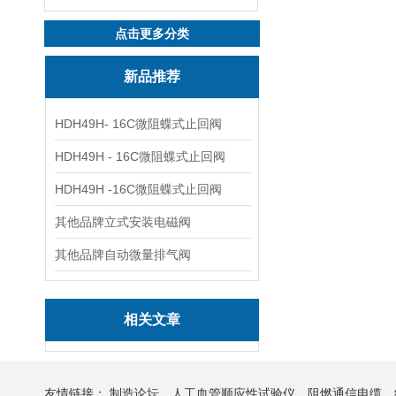
点击更多分类
新品推荐
HDH49H- 16C微阻蝶式止回阀
HDH49H - 16C微阻蝶式止回阀
HDH49H -16C微阻蝶式止回阀
其他品牌立式安装电磁阀
其他品牌自动微量排气阀
相关文章
友情链接：
制造论坛
人工血管顺应性试验仪
阻燃通信电缆