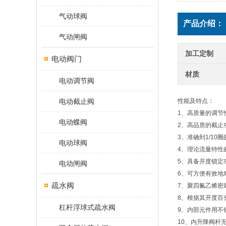
气动球阀
产品介绍：
气动闸阀
加工定制
电动阀门
材质
电动调节阀
电动截止阀
性能及特点：
1、高质量的调节
电动蝶阀
2、高品质的截止
3、准确到1/10
电动球阀
4、理论流量特性
5、具备开度锁定
电动闸阀
6、可方便有效地
疏水阀
7、聚四氟乙烯密
8、根据其开度百
杠杆浮球式疏水阀
9、内部元件用不
10、内升降阀杆