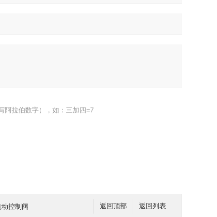
写阿拉伯数字），如：三加四=7
电动控制阀
返回顶部
返回列表