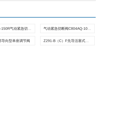
C804ASQ-150R气动紧急切断阀
气动紧急切断阀C804AQ-100R
顶部导向型单座调节阀
Z291-B（C）F先导活塞式电磁阀