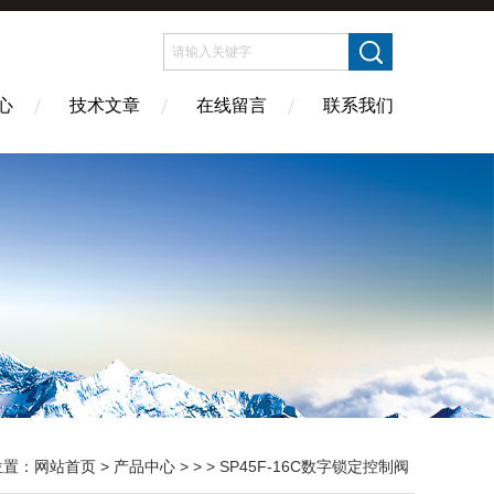
心
技术文章
在线留言
联系我们
位置：
网站首页
>
产品中心
> > > SP45F-16C数字锁定控制阀