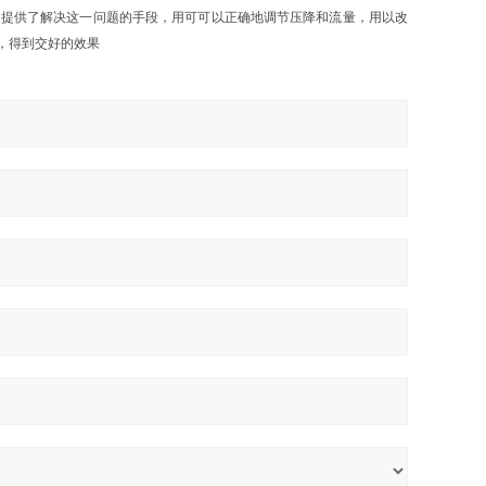
阀提供了解决这一问题的手段，用可可以正确地调节压降和流量，用以改
，得到交好的效果