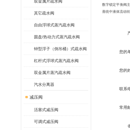
双金属片疏水阀
数字锁定平衡阀
善统中液体流动转
其它疏水阀
自由浮球式蒸汽疏水阀
圆盘/热动力式蒸汽疏水阀
钟型浮子（倒吊桶）式疏水阀
您的
杠杆式浮球式蒸汽疏水阀
您的
双金属片蒸汽疏水阀
汽水分离器
联系
减压阀
常用
活塞式减压阀
可调式减压阀