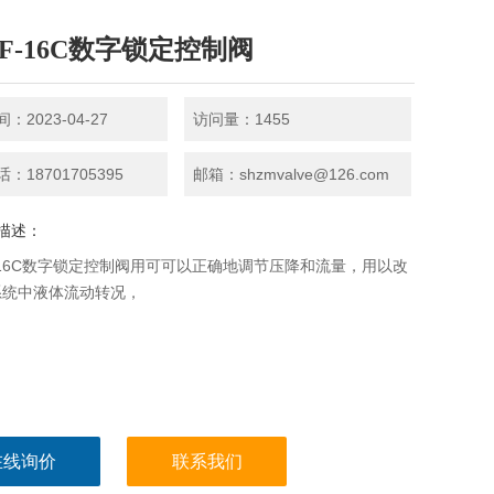
5F-16C数字锁定控制阀
：2023-04-27
访问量：1455
：18701705395
邮箱：shzmvalve@126.com
描述：
F-16C数字锁定控制阀用可可以正确地调节压降和流量，用以改
系统中液体流动转况，
在线询价
联系我们