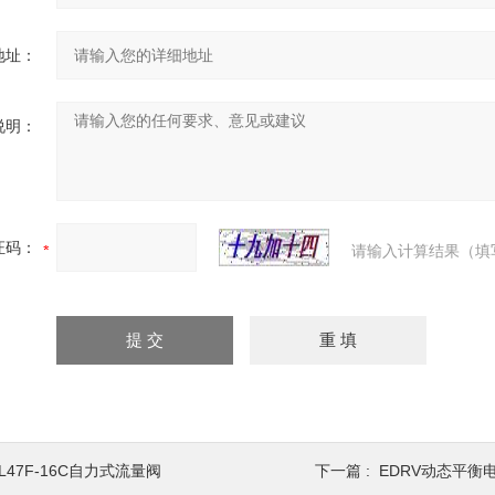
地址：
说明：
证码：
请输入计算结果（填
L47F-16C自力式流量阀
下一篇 :
EDRV动态平衡