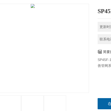
SP4
更新时间
联系电话
简要
SP45
善管网