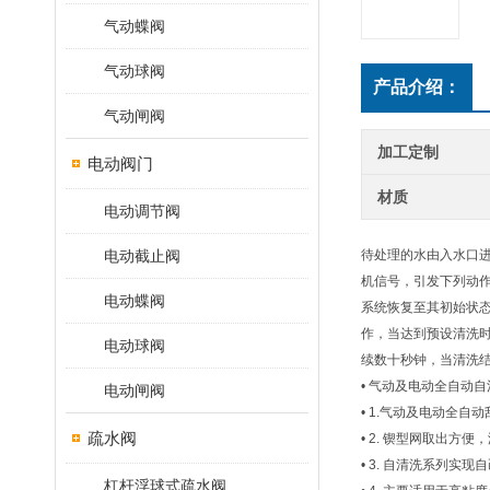
气动蝶阀
气动球阀
产品介绍：
气动闸阀
加工定制
电动阀门
材质
电动调节阀
电动截止阀
待处理的水由入水口
机信号，引发下列动
电动蝶阀
系统恢复至其初始状
作，当达到预设清洗
电动球阀
续数十秒钟，当清洗
• 气动及电动全自动
电动闸阀
• 1.气动及电动全
疏水阀
• 2. 锲型网取出方
• 3. 自清洗系列实
杠杆浮球式疏水阀