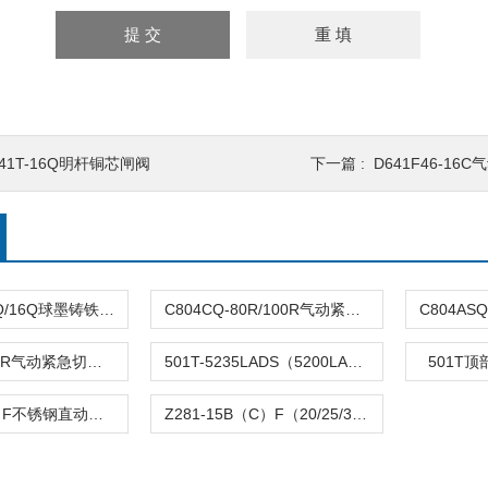
41T-16Q明杆铜芯闸阀
下一篇 :
D641F46-16
DFQ4LX-10Q/16Q球墨铸铁倒流防止器
C804CQ-80R/100R气动紧急切断阀
C804TQ-100R气动紧急切断阀
501T-5235LADS（5200LA）气动单座调节阀
501T
Z282-B（C）F不锈钢直动活塞式电磁阀
Z281-15B（C）F（20/25/32/40/50）活塞电磁阀