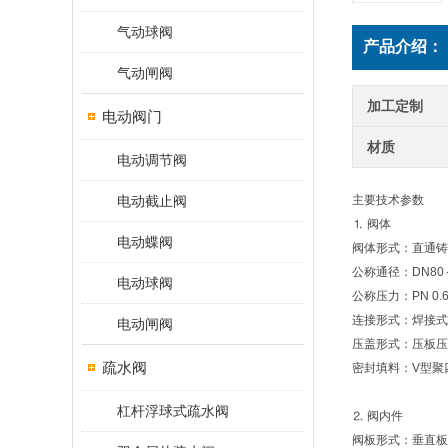
气动球阀
产品介绍：
气动闸阀
加工定制
电动阀门
材质
电动调节阀
电动截止阀
主要技术参数
⒈ 阀体
电动蝶阀
阀体形式：直通铸
公称通径：DN80～
电动球阀
公称压力：PN 0.6、1
连接形式：焊接式(GB
电动闸阀
压盖形式：压板压
疏水阀
密封填料：V型聚
杠杆浮球式疏水阀
⒉ 阀内件
阀板形式：垂直板