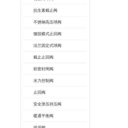
抗生素截止阀
不锈钢高压球阀
微阻蝶式止回阀
法兰固定式球阀
截止止回阀
软密封闸阀
水力控制阀
止回阀
安全泄压持压阀
暖通平衡阀
排泥阀