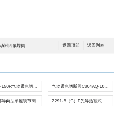
C气动衬四氟蝶阀
返回顶部
返回列表
C804ASQ-150R气动紧急切断阀
气动紧急切断阀C804AQ-100R
顶部导向型单座调节阀
Z291-B（C）F先导活塞式电磁阀