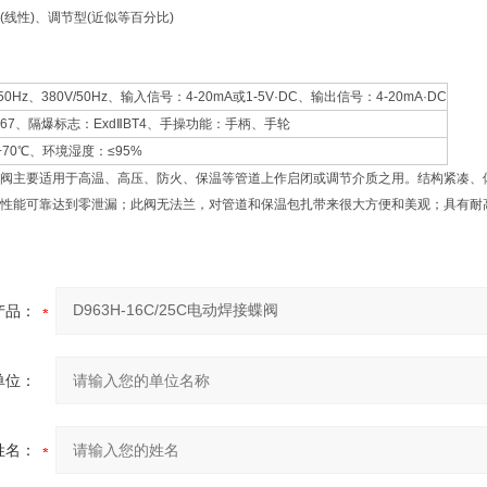
线性)、调节型(近似等百分比)
0Hz、380V/50Hz、输入信号：4-20mA或1-5V·DC、输出信号：4-20mA·DC
67、隔爆标志：ExdⅡBT4、手操功能：手柄、手轮
+70℃、环境湿度：≤95%
阀主要适用于高温、高压、防火、保温等管道上作启闭或调节介质之用。结构紧凑、
性能可靠达到零泄漏；此阀无法兰，对管道和保温包扎带来很大方便和美观；具有耐
产品：
单位：
姓名：