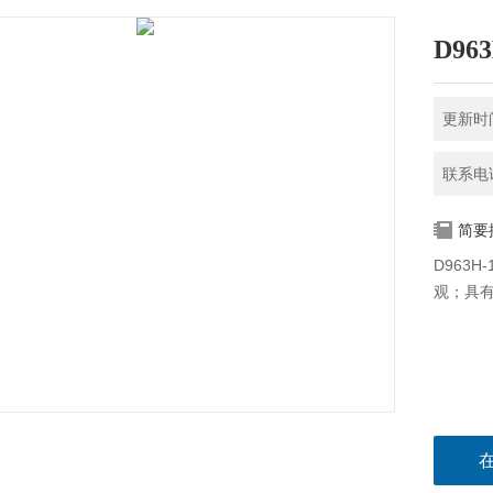
D96
更新时间
联系电话
简要
D963
观；具