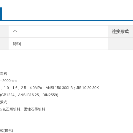
否
连接形式
铸铜
造阀
2000mm
.0、1.6、2.5、4.0MPa；ANSI 150 300LB；JIS 10 20 30K
1224、ANSI B16.25、DIN2559)
紧式
四氟乙烯填料、柔性石墨填料
式(蝶形)