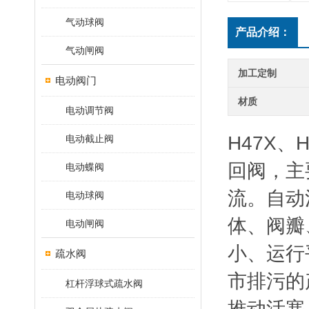
气动球阀
产品介绍：
气动闸阀
加工定制
电动阀门
材质
电动调节阀
H47X、
电动截止阀
回阀，主
电动蝶阀
流。自动
电动球阀
体、阀瓣
电动闸阀
小、运行
疏水阀
市排污的
杠杆浮球式疏水阀
推动活塞