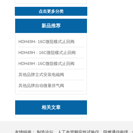
点击更多分类
新品推荐
HDH49H- 16C微阻蝶式止回阀
HDH49H - 16C微阻蝶式止回阀
HDH49H -16C微阻蝶式止回阀
其他品牌立式安装电磁阀
其他品牌自动微量排气阀
相关文章
友情链接：
制造论坛
人工血管顺应性试验仪
阻燃通信电缆