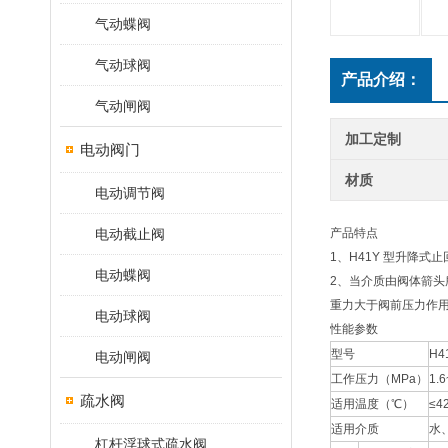
气动蝶阀
气动球阀
产品介绍：
气动闸阀
加工定制
电动阀门
材质
电动调节阀
电动截止阀
产品特点
1、H41Y 型升降
电动蝶阀
2、当介质由阀体箭
重力大于阀前压力作
电动球阀
性能参数
型号
H4
电动闸阀
工作压力（MPa）
1.6
疏水阀
适用温度（℃）
≤4
适用介质
水
杠杆浮球式疏水阀