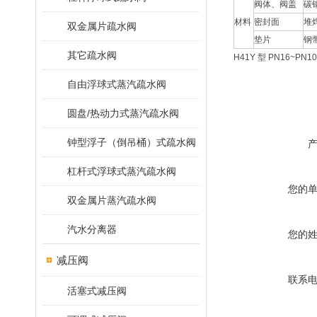
阀体、阀盖
碳
材料
密封面
堆
双金属片疏水阀
垫片
钢
其它疏水阀
H41Y 型 PN16
自由浮球式蒸汽疏水阀
圆盘/热动力式蒸汽疏水阀
钟型浮子（倒吊桶）式疏水阀
杠杆式浮球式蒸汽疏水阀
您的
双金属片蒸汽疏水阀
汽水分离器
您的
减压阀
联系
活塞式减压阀