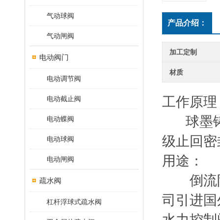
气动球阀
产品介绍：
气动闸阀
加工定制
电动阀门
材质
电动调节阀
工作原理
电动截止阀
球墨铸
电动蝶阀
级止回密
电动球阀
用途：
电动闸阀
倒流防
疏水阀
司引进国
杠杆浮球式疏水阀
水力控制