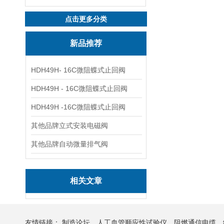
点击更多分类
新品推荐
HDH49H- 16C微阻蝶式止回阀
HDH49H - 16C微阻蝶式止回阀
HDH49H -16C微阻蝶式止回阀
其他品牌立式安装电磁阀
其他品牌自动微量排气阀
相关文章
友情链接：
制造论坛
人工血管顺应性试验仪
阻燃通信电缆