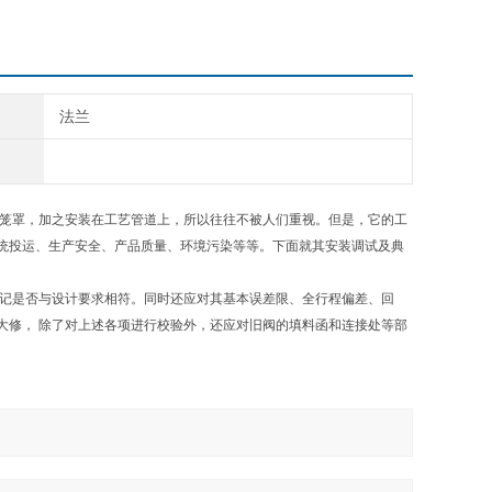
法兰
体笼罩，加之安装在工艺管道上，所以往往不被人们重视。但是，它的工
统投运、生产安全、产品质量、环境污染等等。下面就其安装调试及典
标记是否与设计要求相符。同时还应对其基本误差限、全行程偏差、回
大修， 除了对上述各项进行校验外，还应对旧阀的填料函和连接处等部