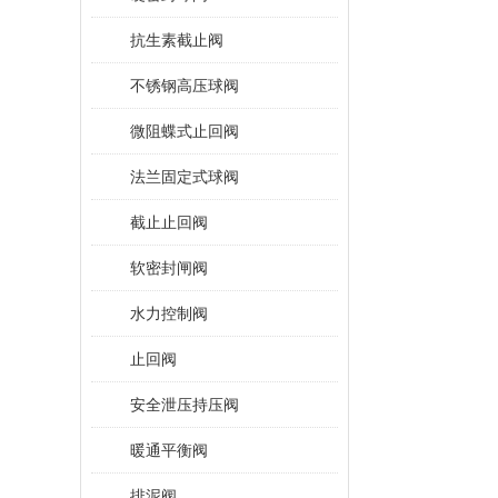
抗生素截止阀
不锈钢高压球阀
微阻蝶式止回阀
法兰固定式球阀
截止止回阀
软密封闸阀
水力控制阀
止回阀
安全泄压持压阀
暖通平衡阀
排泥阀