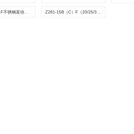
Z282-B（C）F不锈钢直动活塞式电磁阀
Z281-15B（C）F（20/25/32/40/50）活塞电磁阀