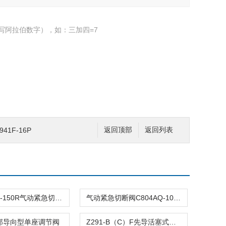
写阿拉伯数字），如：三加四=7
1F-16P
返回顶部
返回列表
C804ASQ-150R气动紧急切断阀
气动紧急切断阀C804AQ-100R
顶部导向型单座调节阀
Z291-B（C）F先导活塞式电磁阀