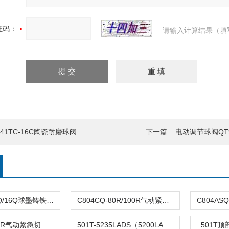
证码：
请输入计算结果（填
41TC-16C陶瓷耐磨球阀
下一篇 :
电动调节球阀QT94
DFQ4LX-10Q/16Q球墨铸铁倒流防止器
C804CQ-80R/100R气动紧急切断阀
C804TQ-100R气动紧急切断阀
501T-5235LADS（5200LA）气动单座调节阀
501T