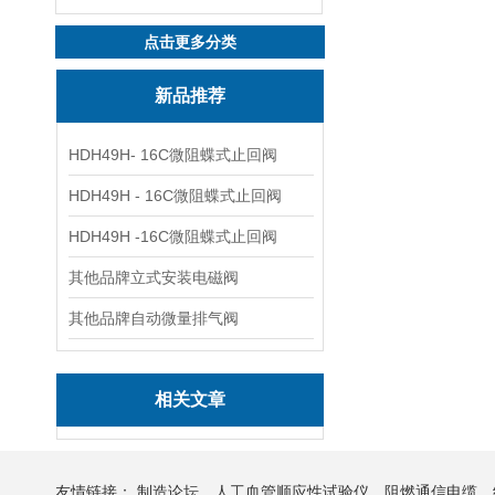
点击更多分类
新品推荐
HDH49H- 16C微阻蝶式止回阀
HDH49H - 16C微阻蝶式止回阀
HDH49H -16C微阻蝶式止回阀
其他品牌立式安装电磁阀
其他品牌自动微量排气阀
相关文章
友情链接：
制造论坛
人工血管顺应性试验仪
阻燃通信电缆