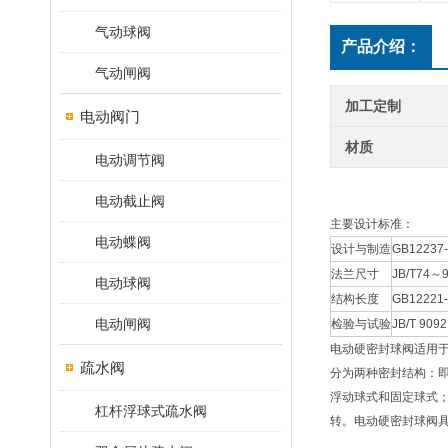
气动球阀
产品介绍：
气动闸阀
加工定制
电动阀门
材质
电动调节阀
电动截止阀
主要设计标准：
电动蝶阀
设计与制造
GB12237
法兰尺寸
JB/T74～
电动球阀
结构长度
GB12221
电动闸阀
检验与试验
JB/T 909
电动硬密封球阀适用
疏水阀
分为两种密封结构：
浮动球式和固定球式；
杠杆浮球式疏水阀
转。电动硬密封球阀