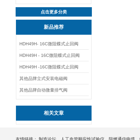
点击更多分类
新品推荐
HDH49H- 16C微阻蝶式止回阀
HDH49H - 16C微阻蝶式止回阀
HDH49H -16C微阻蝶式止回阀
其他品牌立式安装电磁阀
其他品牌自动微量排气阀
相关文章
友情链接：
制造论坛
人工血管顺应性试验仪
阻燃通信电缆