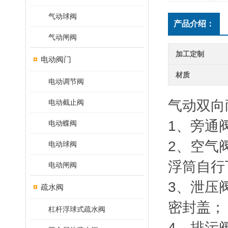
气动球阀
产品介绍：
气动闸阀
加工定制
电动阀门
材质
电动调节阀
气动双向
电动截止阀
1、旁通
电动蝶阀
2、空气
电动球阀
浮筒自行
电动闸阀
3、泄压
疏水阀
密封盖；
杠杆浮球式疏水阀
4、排污