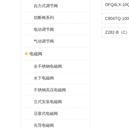
自力式调节阀
切断阀系列
电动调节阀
气动调节阀
电磁阀
全不锈钢电磁阀
水下电磁阀
不锈钢高压电磁阀
立式安装电磁阀
活塞式电磁阀
先导电磁阀