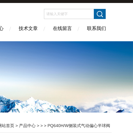
心
技术文章
在线留言
联系我们
网站首页
>
产品中心
> > > PQ640H/W侧装式气动偏心半球阀