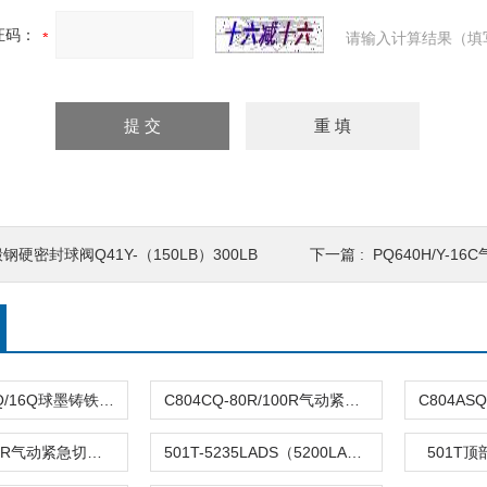
证码：
请输入计算结果（填
钢硬密封球阀Q41Y-（150LB）300LB
下一篇 :
PQ640H/Y-1
DFQ4LX-10Q/16Q球墨铸铁倒流防止器
C804CQ-80R/100R气动紧急切断阀
C804TQ-100R气动紧急切断阀
501T-5235LADS（5200LA）气动单座调节阀
501T