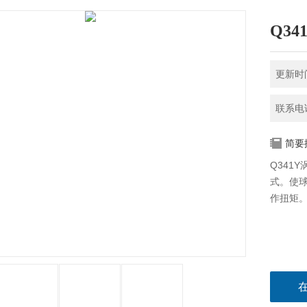
Q3
更新时间
联系电话
简要
Q341
式。使
作扭矩