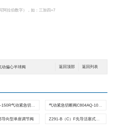
写阿拉伯数字），如：三加四=7
6C气动偏心半球阀
返回顶部
返回列表
C804ASQ-150R气动紧急切断阀
气动紧急切断阀C804AQ-100R
顶部导向型单座调节阀
Z291-B（C）F先导活塞式电磁阀