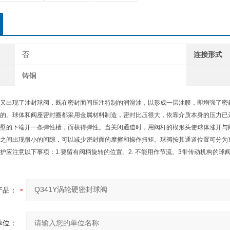
否
连接形式
铸铜
又出现了油封球阀，既在密封面间压注特制的润滑油，以形成一层油膜，即增强了密
的。球体和阀座密封圈都采用金属材料制造，密封比压很大，依靠介质本身的压力已
壁的下端开一条弹性槽，而获得弹性。当关闭通道时，用阀杆的楔形头使球体涨开与
之间出现很小的间隙，可以减少密封面的摩擦和操作扭矩。球阀按其通道位置可分为
护应注意以下事项：1.要留有阀柄旋转的位置。2. 不能用作节流。3带传动机构的球
产品：
单位：