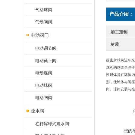
气动球阀
产品介绍：
气动闸阀
加工定制
电动阀门
材质
电动调节阀
电动截止阀
硬密封球阀近年来
球阀的球体是弹性
电动蝶阀
性球体是在球体内
形，使球体与阀座
电动球阀
向。球阀安装与维
电动闸阀
疏水阀
杠杆浮球式疏水阀
您的