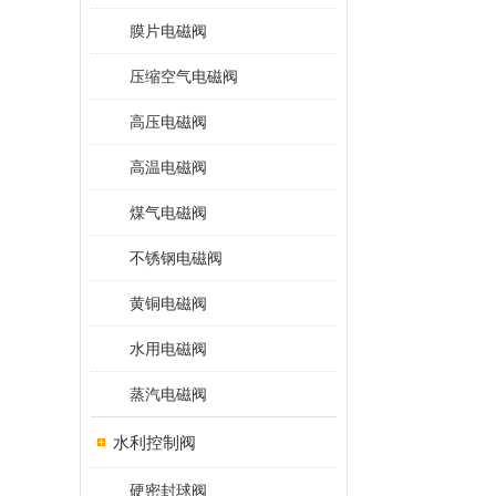
膜片电磁阀
压缩空气电磁阀
高压电磁阀
高温电磁阀
煤气电磁阀
不锈钢电磁阀
黄铜电磁阀
水用电磁阀
蒸汽电磁阀
水利控制阀
硬密封球阀