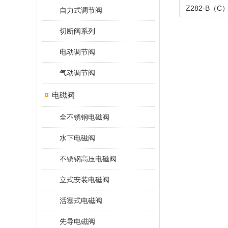
自力式调节阀
切断阀系列
电动调节阀
气动调节阀
电磁阀
全不锈钢电磁阀
水下电磁阀
不锈钢高压电磁阀
立式安装电磁阀
活塞式电磁阀
先导电磁阀