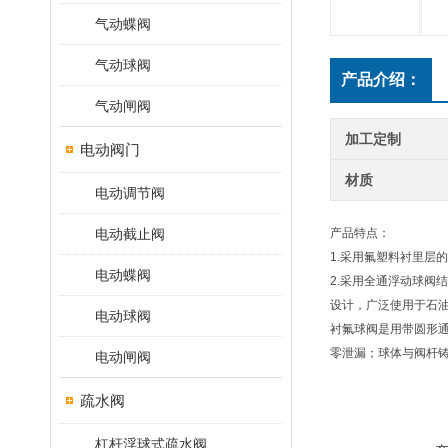
气动蝶阀
气动球阀
产品介绍：
气动闸阀
加工定制
电动阀门
材质
电动调节阀
电动截止阀
产品特点：
1.采用氟塑料衬里层
电动蝶阀
2.采用全通浮动球
设计，广泛使用于石
电动球阀
衬氟球阀是用带圆形通
零泄漏；球体与阀杆
电动闸阀
疏水阀
杠杆浮球式疏水阀