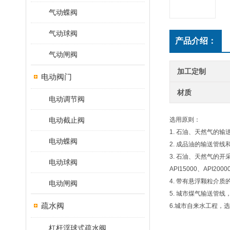
气动蝶阀
气动球阀
产品介绍：
气动闸阀
加工定制
电动阀门
材质
电动调节阀
电动截止阀
选用原则：
1. 石油、天然气的
电动蝶阀
2. 成品油的输送管
3. 石油、天然气的开采
电动球阀
API15000、API2000
4. 带有悬浮颗粒介
电动闸阀
5. 城市煤气输送管
疏水阀
6.城市自来水工程，
杠杆浮球式疏水阀